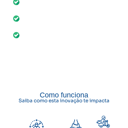
Produtos e serviços mais baratos para o
consumidor
As melhores condições de trabalho para
entregadores
Moradores podem se tornar Parceiros Berdan,
ajudar a cidade a se digitalizar e ganhar com
isso
Como funciona
Saiba como esta inovação te impacta